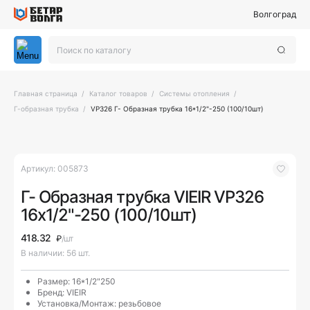
Волгоград
Главная страница
Каталог товаров
Системы отопления
Г-образная трубка
VP326 Г- Образная трубка 16*1/2"-250 (100/10шт)
Артикул:
005873
Г- Образная трубка VIEIR VP326
16x1/2"-250 (100/10шт)
418.32
₽
/шт
В наличии: 56 шт.
Размер: 16*1/2"250
Бренд: VIEIR
Установка/Монтаж: резьбовое