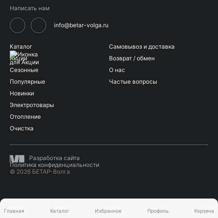
Написать нам
info@betar-volga.ru
Каталог
Самовывоз и доставка
Акции
Возврат / обмен
Сезонные
О нас
Популярные
Частые вопросы
Новинки
Электротовары
Отопление
Очистка
Разработка сайта
Политика конфиденциальности
© 2026 БЕТАР-Волга
Главная
Каталог
Избранное
Профиль
Корзина