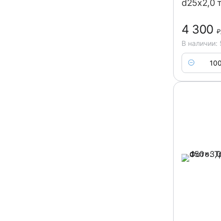
d25x2,0 
4 300
₽
В наличии: