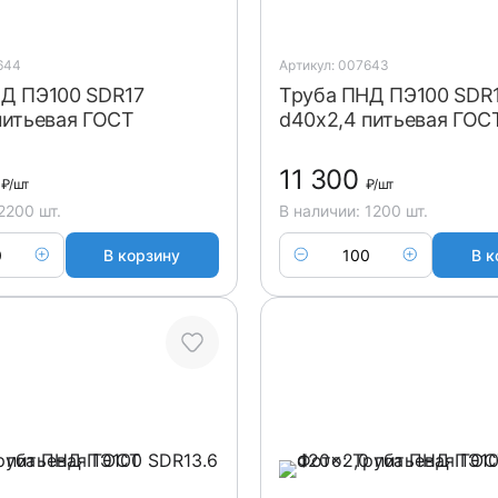
644
Артикул: 007643
Д ПЭ100 SDR17
Труба ПНД ПЭ100 SDR
питьевая ГОСТ
d40x2,4 питьевая ГОС
0
11 300
₽
/шт
₽
/шт
2200 шт.
В наличии: 1200 шт.
В корзину
В к