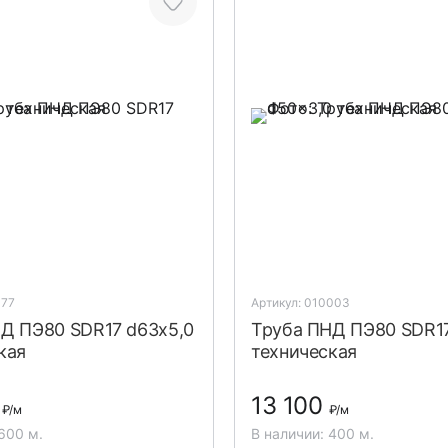
477
Артикул: 010003
Д ПЭ80 SDR17 d63x5,0
Труба ПНД ПЭ80 SDR17
кая
техническая
0
13 100
₽
/м
₽
/м
600 м.
В наличии: 400 м.