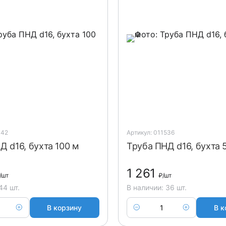
442
Артикул: 011536
Д d16, бухта 100 м
Труба ПНД d16, бухта 
1 261
/шт
₽
/шт
44 шт.
В наличии: 36 шт.
В корзину
В к