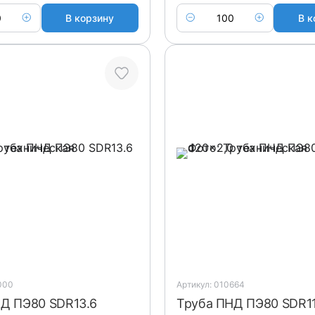
В корзину
В к
000
Артикул: 010664
Д ПЭ80 SDR13.6
Труба ПНД ПЭ80 SDR11