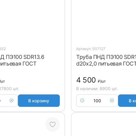
932
Артикул: 007127
Д ПЭ100 SDR13.6
Труба ПНД ПЭ100 SDR
питьевая ГОСТ
d20x2,0 питьевая ГОС
4 500
/шт
₽
/шт
17800 шт.
В наличии: 8900 шт.
В корзину
В к