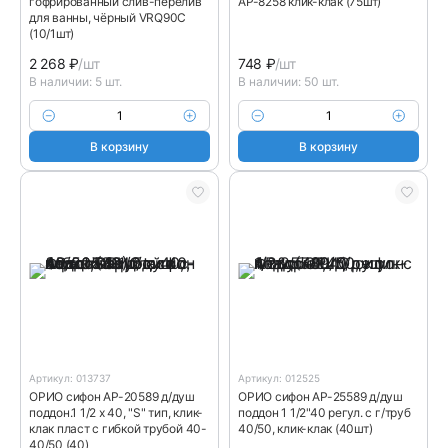
гофрированный слив-перелив
АР-8258 клик-клак (75шт)
для ванны, чёрный VRQ90C
(10/1шт)
2 268
₽
/шт
748
₽
/шт
В наличии: 5 шт.
В наличии: 50 шт.
В корзину
В корзину
Артикул: 013737
Артикул: 012525
ОРИО сифон АР-20589 д/душ
ОРИО сифон АP-25589 д/душ
поддон.1 1/2 х 40, "S" тип, клик-
поддон 1 1/2"40 регул. с г/труб
клак пласт с гибкой трубой 40-
40/50, клик-клак (40шт)
40/50 (40)