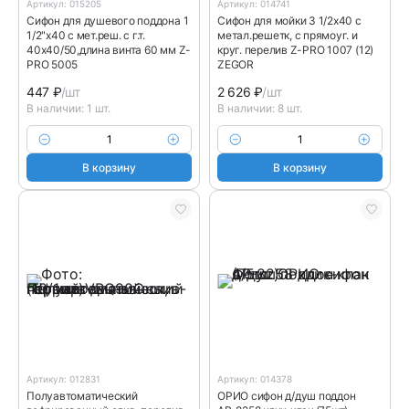
Артикул: 015205
Артикул: 014741
Сифон для душевого поддона 1
Сифон для мойки 3 1/2х40 с
1/2"х40 с мет.реш. с г.т.
метал.решетк, с прямоуг. и
40х40/50,длина винта 60 мм Z-
круг. перелив Z-PRO 1007 (12)
PRO 5005
ZEGOR
447
₽
/шт
2 626
₽
/шт
В наличии: 1 шт.
В наличии: 8 шт.
В корзину
В корзину
Артикул: 012831
Артикул: 014378
Полуавтоматический
ОРИО сифон д/душ поддон